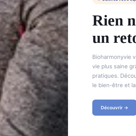
Rien n
un ret
Bioharmonyvie v
vie plus saine gr
pratiques. Décou
le bien-être et l
Découvrir →