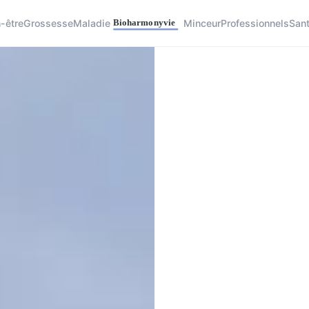
-être
Grossesse
Maladie
Minceur
Professionnels
San