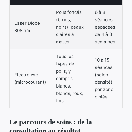
Poils foncés
6 à 8
(bruns,
séances
Laser Diode
noirs), peaux
espacées
808 nm
claires à
de 4 à 8
mates
semaines
Tous les
10 à 15
types de
séances
poils, y
Électrolyse
(selon
compris
(microcourant)
densité),
blancs,
par zone
blonds, roux,
ciblée
fins
Le parcours de soins : de la
consultation au résultat