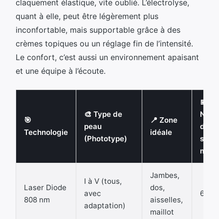
claquement élastique, vite oublié. L’électrolyse,
quant à elle, peut être légèrement plus
inconfortable, mais supportable grâce à des
crèmes topiques ou un réglage fin de l’intensité.
Le confort, c’est aussi un environnement apaisant
et une équipe à l’écoute.
📅
🎨 Type de
Nom
🎯
📍 Zone
peau
de
Technologie
idéale
(Phototype)
séan
moy
Jambes,
I à V (tous,
Laser Diode
dos,
avec
6 à 8
808 nm
aisselles,
adaptation)
maillot