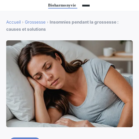
Accueil
›
Grossesse
›
Insomnies pendant la grossesse :
causes et solutions