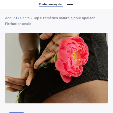
Accueil
›
Santé
›
Top 5 remèdes naturels pour apaiser
l'irritation anale